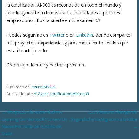
la certificación AI-900 es reconocida en todo el mundo y
puede ayudarte a demostrar tus habilidades a posibles
empleadores. ¡Buena suerte en tu examen! 😊
Puedes seguirme en
Twitter
o en
LinkedIn
, donde comparto
mis proyectos, experiencias y próximos eventos en los que
estaré participando.
Gracias por leerme y hasta la próxima.
Publicado en:
Azure/MS365
Archivado por:
AI
,
Azure
,
certificación
,
Microsoft
Navegación
← Integración de Azure Machine
Los 3 Mayores Riesgos de
Learning con Microsoft Purview: Un
Seguridad en la Migración a la Nube
de
Nuevo Horizonte en Gestión de
→
entradas
Datos