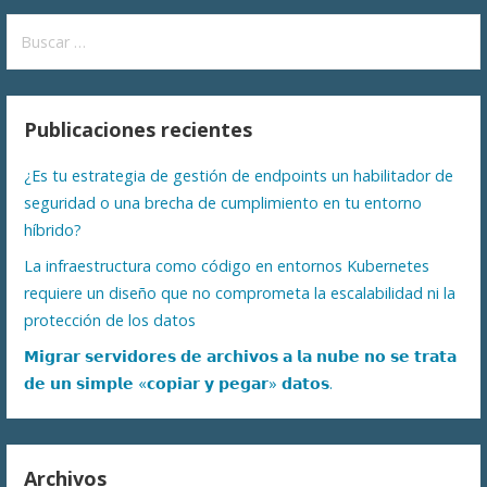
Buscar:
Publicaciones recientes
¿Es tu estrategia de gestión de endpoints un habilitador de
seguridad o una brecha de cumplimiento en tu entorno
híbrido?
La infraestructura como código en entornos Kubernetes
requiere un diseño que no comprometa la escalabilidad ni la
protección de los datos
𝗠𝗶𝗴𝗿𝗮𝗿 𝘀𝗲𝗿𝘃𝗶𝗱𝗼𝗿𝗲𝘀 𝗱𝗲 𝗮𝗿𝗰𝗵𝗶𝘃𝗼𝘀 𝗮 𝗹𝗮 𝗻𝘂𝗯𝗲 𝗻𝗼 𝘀𝗲 𝘁𝗿𝗮𝘁𝗮
𝗱𝗲 𝘂𝗻 𝘀𝗶𝗺𝗽𝗹𝗲 «𝗰𝗼𝗽𝗶𝗮𝗿 𝘆 𝗽𝗲𝗴𝗮𝗿» 𝗱𝗮𝘁𝗼𝘀.
Archivos