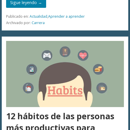
Sigue leyendo →
Publicado en:
Actualidad
,
Aprender a aprender
Archivado por:
Carrera
12 hábitos de las personas
más productivas para