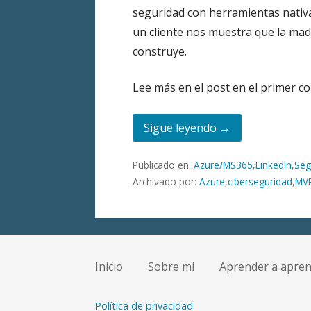
seguridad con herramientas nativa
un cliente nos muestra que la mad
construye.
Lee más en el post en el primer c
Sigue leyendo →
Publicado en:
Azure/MS365
,
LinkedIn
,
Seg
Archivado por:
Azure
,
ciberseguridad
,
MV
Inicio
Sobre mi
Aprender a apre
Política de privacidad