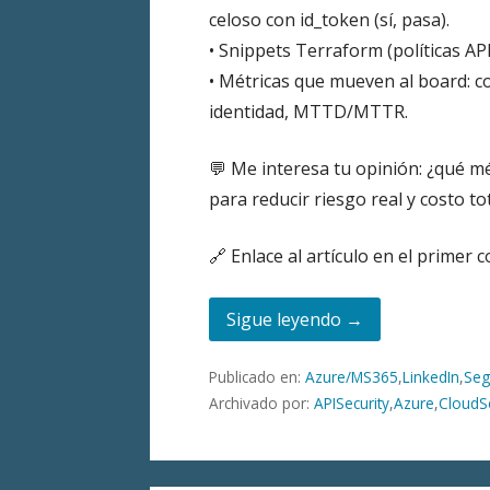
celoso con id_token (sí, pasa).
• Snippets Terraform (políticas AP
• Métricas que mueven al board: co
identidad, MTTD/MTTR.
💬 Me interesa tu opinión: ¿qué m
para reducir riesgo real y costo to
🔗 Enlace al artículo en el primer 
Sigue leyendo →
Publicado en:
Azure/MS365
,
LinkedIn
,
Seg
Archivado por:
APISecurity
,
Azure
,
CloudSe