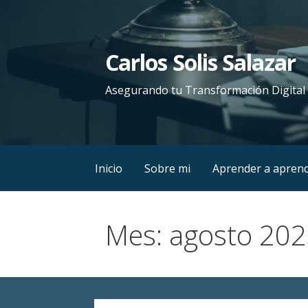
Saltar
al
contenido
Carlos Solis Salazar
Asegurando tu Transformación Digital
Inicio
Sobre mi
Aprender a apren
Mes: agosto 20