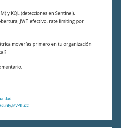
IM) y KQL (detecciones en Sentinel).
bertura, JWT efectivo, rate limiting por
étrica moverías primero en tu organización
tal?
comentario.
uridad
curity
,
MVPBuzz