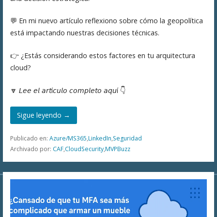
💬 En mi nuevo artículo reflexiono sobre cómo la geopolítica
está impactando nuestras decisiones técnicas.
👉 ¿Estás considerando estos factores en tu arquitectura
cloud?
🔽 𝘓𝘦𝘦 𝘦𝘭 𝘢𝘳𝘵í𝘤𝘶𝘭𝘰 𝘤𝘰𝘮𝘱𝘭𝘦𝘵𝘰 𝘢𝘲𝘶í 👇
Sigue leyendo →
Publicado en:
Azure/MS365
,
LinkedIn
,
Seguridad
Archivado por:
CAF
,
CloudSecurity
,
MVPBuzz