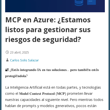
MCP en Azure: ¿Estamos
listos para gestionar sus
riesgos de seguridad?
23 abril, 2025
Carlos Solis Salazar
🔐 ¿𝐄𝐬𝐭á𝐬 𝐢𝐧𝐭𝐞𝐠𝐫𝐚𝐧𝐝𝐨 𝐈𝐀 𝐞𝐧 𝐭𝐮𝐬 𝐬𝐨𝐥𝐮𝐜𝐢𝐨𝐧𝐞𝐬… 𝐩𝐞𝐫𝐨 𝐭𝐚𝐦𝐛𝐢é𝐧 𝐞𝐬𝐭á𝐬
𝐩𝐫𝐨𝐭𝐞𝐠𝐢é𝐧𝐝𝐨𝐥𝐚?
La Inteligencia Artificial está en todas partes, y tecnologías
como el 𝐌𝐨𝐝𝐞𝐥 𝐂𝐨𝐧𝐭𝐞𝐱𝐭 𝐏𝐫𝐨𝐭𝐨𝐜𝐨𝐥 (𝐌𝐂𝐏) prometen llevar
nuestras capacidades al siguiente nivel. Pero mientras todos
hablan de prompts y modelos generativos, pocos están