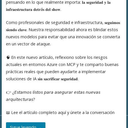
pensando en lo que realmente importa: 𝐥𝐚 𝐬𝐞𝐠𝐮𝐫𝐢𝐝𝐚𝐝 𝐲 𝐥𝐚
𝐢𝐧𝐟𝐫𝐚𝐞𝐬𝐭𝐫𝐮𝐜𝐭𝐮𝐫𝐚 𝐝𝐞𝐭𝐫á𝐬 𝐝𝐞𝐥 𝐬𝐡𝐨𝐰.
Como profesionales de seguridad e infraestructura, 𝐬𝐞𝐠𝐮𝐢𝐦𝐨𝐬
𝐬𝐢𝐞𝐧𝐝𝐨 𝐜𝐥𝐚𝐯𝐞. Nuestra responsabilidad ahora es blindar estos
nuevos modelos para evitar que una innovación se convierta
en un vector de ataque.
🧠 En este nuevo artículo, reflexiono sobre los riesgos
actuales en entornos Azure con MCP y te comparto buenas
prácticas reales que pueden ayudarte a implementar
soluciones de IA 𝐬𝐢𝐧 𝐬𝐚𝐜𝐫𝐢𝐟𝐢𝐜𝐚𝐫 𝐬𝐞𝐠𝐮𝐫𝐢𝐝𝐚𝐝.
👉 ¿𝘌𝘴𝘵𝘢𝘮𝘰𝘴 𝘭𝘪𝘴𝘵𝘰𝘴 𝘱𝘢𝘳𝘢 𝘢𝘴𝘦𝘨𝘶𝘳𝘢𝘳 𝘦𝘴𝘵𝘢𝘴 𝘯𝘶𝘦𝘷𝘢𝘴
𝘢𝘳𝘲𝘶𝘪𝘵𝘦𝘤𝘵𝘶𝘳𝘢𝘴?
📖 Lee el artículo completo aquí y únete a la conversación
Sigue leyendo →