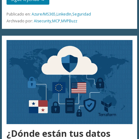
Publicado en:
Azure/MS365
,
LinkedIn
,
Seguridad
Archivado por:
AIsecurity
,
MCP
,
MVPBuzz
¿Dónde están tus datos