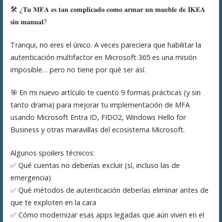
🛠️ ¿𝐓𝐮 𝐌𝐅𝐀 𝐞𝐬 𝐭𝐚𝐧 𝐜𝐨𝐦𝐩𝐥𝐢𝐜𝐚𝐝𝐨 𝐜𝐨𝐦𝐨 𝐚𝐫𝐦𝐚𝐫 𝐮𝐧 𝐦𝐮𝐞𝐛𝐥𝐞 𝐝𝐞 𝐈𝐊𝐄𝐀
𝐬𝐢𝐧 𝐦𝐚𝐧𝐮𝐚𝐥?
Tranqui, no eres el único. A veces pareciera que habilitar la
autenticación multifactor en Microsoft 365 es una misión
imposible… pero no tiene por qué ser así.
🎯 En mi nuevo artículo te cuento 9 formas prácticas (y sin
tanto drama) para mejorar tu implementación de MFA
usando Microsoft Entra ID, FIDO2, Windows Hello for
Business y otras maravillas del ecosistema Microsoft.
Algunos spoilers técnicos:
✅ Qué cuentas no deberías excluir (sí, incluso las de
emergencia)
✅ Qué métodos de autenticación deberías eliminar antes de
que te exploten en la cara
✅ Cómo modernizar esas apps legadas que aún viven en el