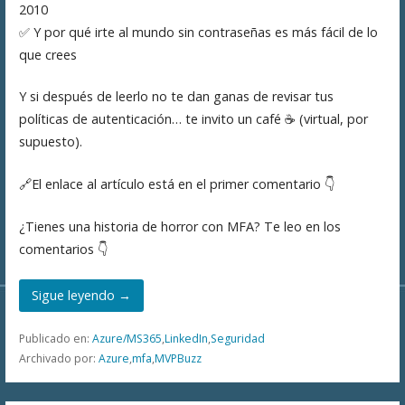
2010
✅ Y por qué irte al mundo sin contraseñas es más fácil de lo
que crees
Y si después de leerlo no te dan ganas de revisar tus
políticas de autenticación… te invito un café ☕️ (virtual, por
supuesto).
🔗El enlace al artículo está en el primer comentario 👇
¿Tienes una historia de horror con MFA? Te leo en los
comentarios 👇
Sigue leyendo →
Publicado en:
Azure/MS365
,
LinkedIn
,
Seguridad
Archivado por:
Azure
,
mfa
,
MVPBuzz