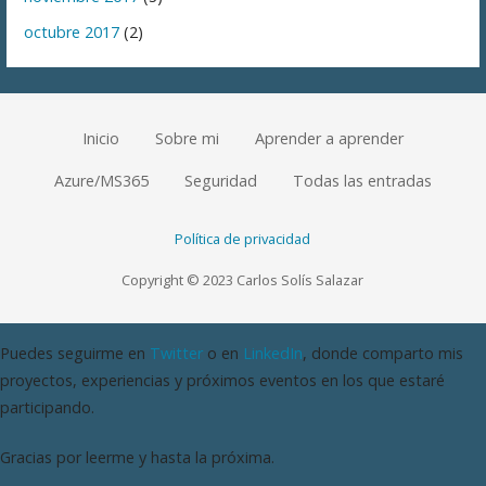
octubre 2017
(2)
Inicio
Sobre mi
Aprender a aprender
Azure/MS365
Seguridad
Todas las entradas
Política de privacidad
Copyright © 2023 Carlos Solís Salazar
Puedes seguirme en
Twitter
o en
LinkedIn
, donde comparto mis
proyectos, experiencias y próximos eventos en los que estaré
participando.
Gracias por leerme y hasta la próxima.