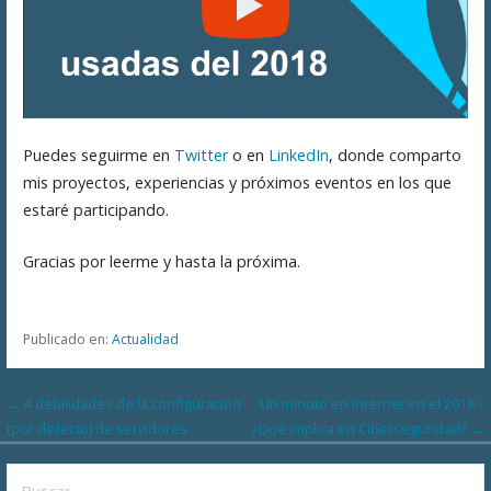
Puedes seguirme en
Twitter
o en
LinkedIn
, donde comparto
mis proyectos, experiencias y próximos eventos en los que
estaré participando.
Gracias por leerme y hasta la próxima.
Publicado en:
Actualidad
Navegación
← 4 debilidades de la configuración
Un minuto en Internet en el 2018 –
(por defecto) de servidores
¿Qué implica en Ciberseguridad? →
de
Buscar:
entradas