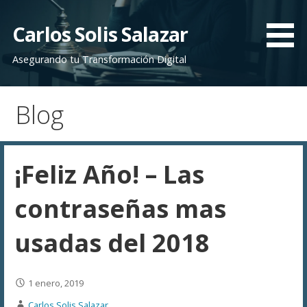
Saltar
al
Carlos Solis Salazar
contenido
Asegurando tu Transformación Digital
Blog
¡Feliz Año! – Las
contraseñas mas
usadas del 2018
1 enero, 2019
Carlos Solis Salazar