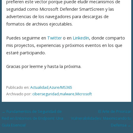
prefieren este vector porque puede eludir mecanismos de
seguridad como Microsoft Defender SmartScreen y las
advertencias de los navegadores para descargas de
formatos de archivos ejecutables​
​.
Puedes seguirme en
Twitter
o en
LinkedIn
, donde comparto
mis proyectos, experiencias y próximos eventos en los que
estaré participando.
Gracias por leerme y hasta la próxima.
Publicado en:
Actualidad
,
Azure/MS365
Archivado por:
ciberseguridad
,
malware
,
Microsoft
Navegación
← Fundamentos de Seguridad de
El Arte de Priorizar
Red en Entornos de Endpoint: Una
Vulnerabilidades: Maximizando tu
de
Guía Esencial
Defensa →