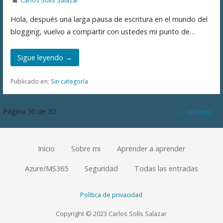
Hola, después una larga pausa de escritura en el mundo del
blogging, vuelvo a compartir con ustedes mi punto de…
Sigue leyendo →
Publicado en:
Sin categoría
Navegación
Página 30 de 30
← Anterior
por
Inicio
Sobre mi
Aprender a aprender
Entrada
Azure/MS365
Seguridad
Todas las entradas
Política de privacidad
Copyright © 2023 Carlos Solís Salazar