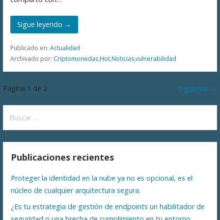
Sigue leyendo →
Publicado en:
Actualidad
Archivado por:
Criptomonedas
,
Hot
,
Noticias
,
vulnerabilidad
Navegación
Página 1 de 2
Siguiente →
por
Buscar:
Entrada
Publicaciones recientes
Proteger la identidad en la nube ya no es opcional, es el
núcleo de cualquier arquitectura segura.
¿Es tu estrategia de gestión de endpoints un habilitador de
seguridad o una brecha de cumplimiento en tu entorno