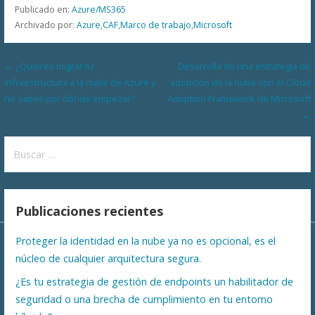
Publicado en:
Azure/MS365
Archivado por:
Azure
,
CAF
,
Marco de trabajo
,
Microsoft
Navegación
← ¿Quieres migrar tu
Desarrolla de una estrategia de
infraestructura a la nube de Azure y
adopción de la nube con el Cloud
de
no sabes por dónde empezar?
Adoption Framework de Microsoft
entradas
→
Buscar:
Publicaciones recientes
Proteger la identidad en la nube ya no es opcional, es el
núcleo de cualquier arquitectura segura.
¿Es tu estrategia de gestión de endpoints un habilitador de
seguridad o una brecha de cumplimiento en tu entorno