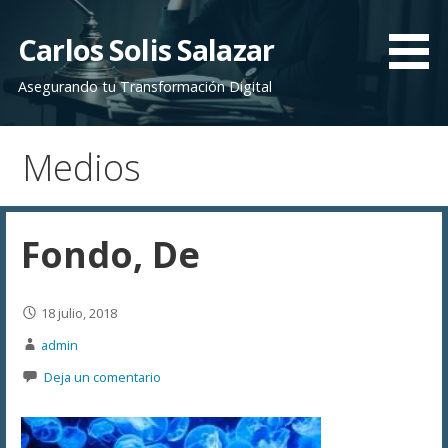
Saltar
al
Carlos Solis Salazar
contenido
Asegurando tu Transformación Digital
Medios
Fondo, De
18 julio, 2018
admin
Deja un comentario