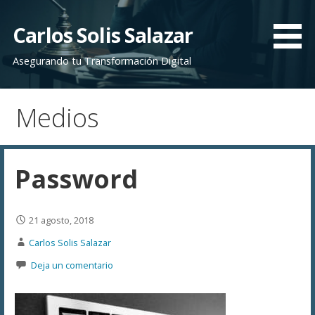
Saltar
al
Carlos Solis Salazar
contenido
Asegurando tu Transformación Digital
Medios
Password
21 agosto, 2018
Carlos Solis Salazar
Deja un comentario