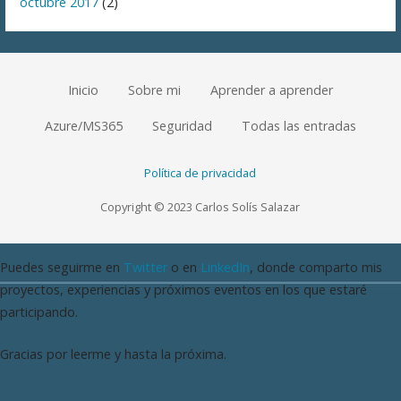
octubre 2017
(2)
Inicio
Sobre mi
Aprender a aprender
Azure/MS365
Seguridad
Todas las entradas
Política de privacidad
Copyright © 2023 Carlos Solís Salazar
Puedes seguirme en
Twitter
o en
LinkedIn
, donde comparto mis
proyectos, experiencias y próximos eventos en los que estaré
participando.
Gracias por leerme y hasta la próxima.