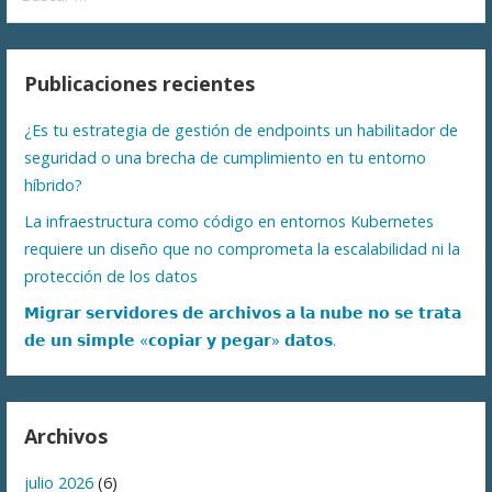
Publicaciones recientes
¿Es tu estrategia de gestión de endpoints un habilitador de
seguridad o una brecha de cumplimiento en tu entorno
híbrido?
La infraestructura como código en entornos Kubernetes
requiere un diseño que no comprometa la escalabilidad ni la
protección de los datos
𝗠𝗶𝗴𝗿𝗮𝗿 𝘀𝗲𝗿𝘃𝗶𝗱𝗼𝗿𝗲𝘀 𝗱𝗲 𝗮𝗿𝗰𝗵𝗶𝘃𝗼𝘀 𝗮 𝗹𝗮 𝗻𝘂𝗯𝗲 𝗻𝗼 𝘀𝗲 𝘁𝗿𝗮𝘁𝗮
𝗱𝗲 𝘂𝗻 𝘀𝗶𝗺𝗽𝗹𝗲 «𝗰𝗼𝗽𝗶𝗮𝗿 𝘆 𝗽𝗲𝗴𝗮𝗿» 𝗱𝗮𝘁𝗼𝘀.
Archivos
julio 2026
(6)