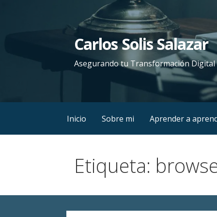
Saltar
al
contenido
Carlos Solis Salazar
Asegurando tu Transformación Digital
Inicio
Sobre mi
Aprender a apren
Etiqueta: brows