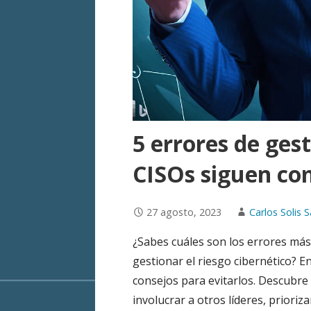
5 errores de gest
CISOs siguen co
27 agosto, 2023
Carlos Solis S
¿Sabes cuáles son los errores má
gestionar el riesgo cibernético? En
consejos para evitarlos. Descubre 
involucrar a otros líderes, prioriz