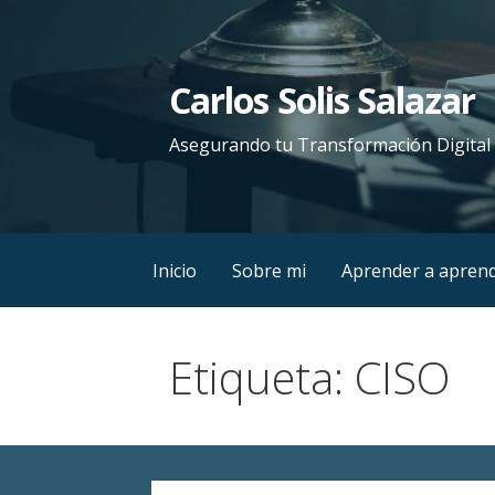
Saltar
al
contenido
Carlos Solis Salazar
Asegurando tu Transformación Digital
Inicio
Sobre mi
Aprender a apren
Etiqueta: CISO