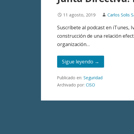
11 agosto, 2019
Carlos Solis S
Suscríbete al podcast en iTunes, I
construcción de una relación efecti
organización…
Sigue leyendo →
Publicado en:
Seguridad
Archivado por:
CISO