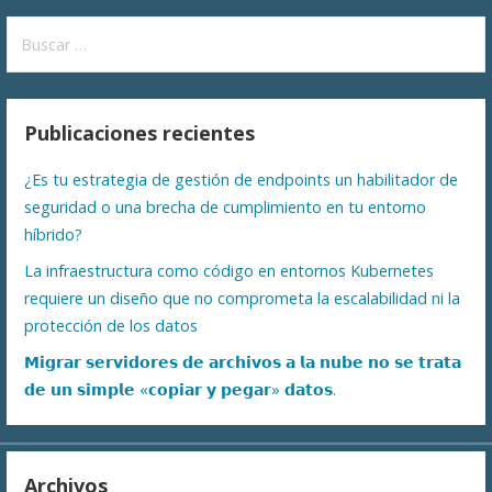
Buscar:
Publicaciones recientes
¿Es tu estrategia de gestión de endpoints un habilitador de
seguridad o una brecha de cumplimiento en tu entorno
híbrido?
La infraestructura como código en entornos Kubernetes
requiere un diseño que no comprometa la escalabilidad ni la
protección de los datos
𝗠𝗶𝗴𝗿𝗮𝗿 𝘀𝗲𝗿𝘃𝗶𝗱𝗼𝗿𝗲𝘀 𝗱𝗲 𝗮𝗿𝗰𝗵𝗶𝘃𝗼𝘀 𝗮 𝗹𝗮 𝗻𝘂𝗯𝗲 𝗻𝗼 𝘀𝗲 𝘁𝗿𝗮𝘁𝗮
𝗱𝗲 𝘂𝗻 𝘀𝗶𝗺𝗽𝗹𝗲 «𝗰𝗼𝗽𝗶𝗮𝗿 𝘆 𝗽𝗲𝗴𝗮𝗿» 𝗱𝗮𝘁𝗼𝘀.
Archivos