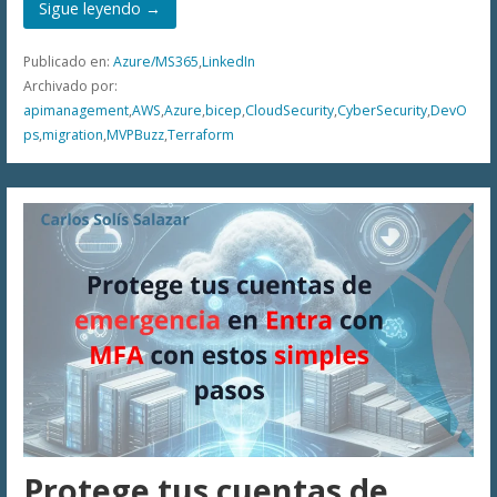
Sigue leyendo →
Publicado en:
Azure/MS365
,
LinkedIn
Archivado por:
apimanagement
,
AWS
,
Azure
,
bicep
,
CloudSecurity
,
CyberSecurity
,
DevO
ps
,
migration
,
MVPBuzz
,
Terraform
Protege tus cuentas de