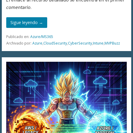
𝘤𝘰𝘮𝘦𝘯𝘵𝘢𝘳𝘪𝘰.
Sigue leyendo →
Publicado en:
Azure/MS365
Archivado por:
Azure
,
CloudSecurity
,
CyberSecurity
,
Intune
,
MVPBuzz