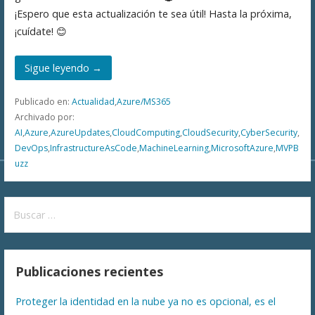
¡Espero que esta actualización te sea útil! Hasta la próxima,
¡cuídate! 😊
Sigue leyendo →
Publicado en:
Actualidad
,
Azure/MS365
Archivado por:
AI
,
Azure
,
AzureUpdates
,
CloudComputing
,
CloudSecurity
,
CyberSecurity
,
DevOps
,
InfrastructureAsCode
,
MachineLearning
,
MicrosoftAzure
,
MVPB
uzz
Buscar:
Publicaciones recientes
Proteger la identidad en la nube ya no es opcional, es el