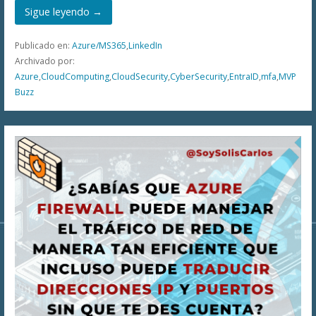
Sigue leyendo →
Publicado en:
Azure/MS365
,
LinkedIn
Archivado por:
Azure
,
CloudComputing
,
CloudSecurity
,
CyberSecurity
,
EntraID
,
mfa
,
MVP
Buzz