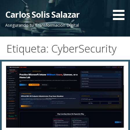
Saltar
al
Carlos Solis Salazar
contenido
Asegurando tu Transformación Digital
Etiqueta: CyberSecurity