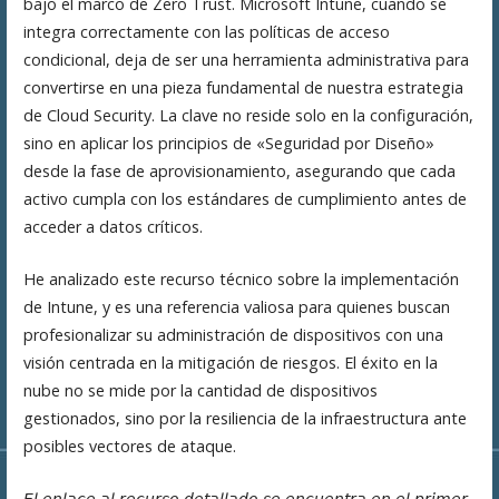
bajo el marco de Zero Trust. Microsoft Intune, cuando se
integra correctamente con las políticas de acceso
condicional, deja de ser una herramienta administrativa para
convertirse en una pieza fundamental de nuestra estrategia
de Cloud Security. La clave no reside solo en la configuración,
sino en aplicar los principios de «Seguridad por Diseño»
desde la fase de aprovisionamiento, asegurando que cada
activo cumpla con los estándares de cumplimiento antes de
acceder a datos críticos.
He analizado este recurso técnico sobre la implementación
de Intune, y es una referencia valiosa para quienes buscan
profesionalizar su administración de dispositivos con una
visión centrada en la mitigación de riesgos. El éxito en la
nube no se mide por la cantidad de dispositivos
gestionados, sino por la resiliencia de la infraestructura ante
posibles vectores de ataque.
𝘌𝘭 𝘦𝘯𝘭𝘢𝘤𝘦 𝘢𝘭 𝘳𝘦𝘤𝘶𝘳𝘴𝘰 𝘥𝘦𝘵𝘢𝘭𝘭𝘢𝘥𝘰 𝘴𝘦 𝘦𝘯𝘤𝘶𝘦𝘯𝘵𝘳𝘢 𝘦𝘯 𝘦𝘭 𝘱𝘳𝘪𝘮𝘦𝘳