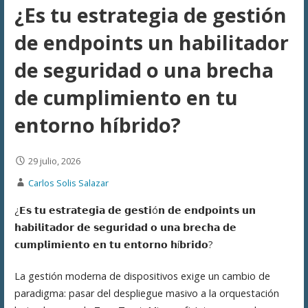
¿Es tu estrategia de gestión
de endpoints un habilitador
de seguridad o una brecha
de cumplimiento en tu
entorno híbrido?
29 julio, 2026
Carlos Solis Salazar
¿𝗘𝘀 𝘁𝘂 𝗲𝘀𝘁𝗿𝗮𝘁𝗲𝗴𝗶𝗮 𝗱𝗲 𝗴𝗲𝘀𝘁𝗶ó𝗻 𝗱𝗲 𝗲𝗻𝗱𝗽𝗼𝗶𝗻𝘁𝘀 𝘂𝗻
𝗵𝗮𝗯𝗶𝗹𝗶𝘁𝗮𝗱𝗼𝗿 𝗱𝗲 𝘀𝗲𝗴𝘂𝗿𝗶𝗱𝗮𝗱 𝗼 𝘂𝗻𝗮 𝗯𝗿𝗲𝗰𝗵𝗮 𝗱𝗲
𝗰𝘂𝗺𝗽𝗹𝗶𝗺𝗶𝗲𝗻𝘁𝗼 𝗲𝗻 𝘁𝘂 𝗲𝗻𝘁𝗼𝗿𝗻𝗼 𝗵í𝗯𝗿𝗶𝗱𝗼?
La gestión moderna de dispositivos exige un cambio de
paradigma: pasar del despliegue masivo a la orquestación