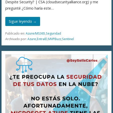
Despite Security? | CSA (cloudsecurityalliance.org) y me
pregunté ¿Cómo haría este…
Sigue leyendo →
Publicado en:
Azure/MS365
,
Seguridad
Archivado por:
Azure
,
EntraID
,
MVPBuzz
,
Sentinel