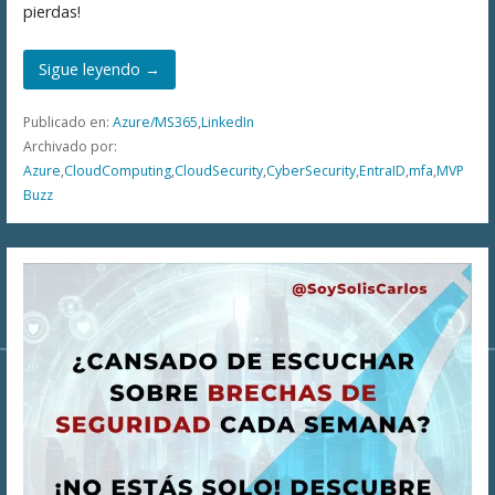
pierdas!
Sigue leyendo →
Publicado en:
Azure/MS365
,
LinkedIn
Archivado por:
Azure
,
CloudComputing
,
CloudSecurity
,
CyberSecurity
,
EntraID
,
mfa
,
MVP
Buzz