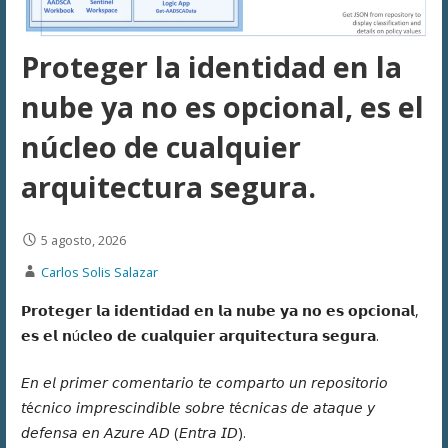
Proteger la identidad en la
nube ya no es opcional, es el
núcleo de cualquier
arquitectura segura.
5 agosto, 2026
Carlos Solis Salazar
𝗣𝗿𝗼𝘁𝗲𝗴𝗲𝗿 𝗹𝗮 𝗶𝗱𝗲𝗻𝘁𝗶𝗱𝗮𝗱 𝗲𝗻 𝗹𝗮 𝗻𝘂𝗯𝗲 𝘆𝗮 𝗻𝗼 𝗲𝘀 𝗼𝗽𝗰𝗶𝗼𝗻𝗮𝗹,
𝗲𝘀 𝗲𝗹 𝗻ú𝗰𝗹𝗲𝗼 𝗱𝗲 𝗰𝘂𝗮𝗹𝗾𝘂𝗶𝗲𝗿 𝗮𝗿𝗾𝘂𝗶𝘁𝗲𝗰𝘁𝘂𝗿𝗮 𝘀𝗲𝗴𝘂𝗿𝗮.
𝘌𝘯 𝘦𝘭 𝘱𝘳𝘪𝘮𝘦𝘳 𝘤𝘰𝘮𝘦𝘯𝘵𝘢𝘳𝘪𝘰 𝘵𝘦 𝘤𝘰𝘮𝘱𝘢𝘳𝘵𝘰 𝘶𝘯 𝘳𝘦𝘱𝘰𝘴𝘪𝘵𝘰𝘳𝘪𝘰
𝘵é𝘤𝘯𝘪𝘤𝘰 𝘪𝘮𝘱𝘳𝘦𝘴𝘤𝘪𝘯𝘥𝘪𝘣𝘭𝘦 𝘴𝘰𝘣𝘳𝘦 𝘵é𝘤𝘯𝘪𝘤𝘢𝘴 𝘥𝘦 𝘢𝘵𝘢𝘲𝘶𝘦 𝘺
𝘥𝘦𝘧𝘦𝘯𝘴𝘢 𝘦𝘯 𝘈𝘻𝘶𝘳𝘦 𝘈𝘋 (𝘌𝘯𝘵𝘳𝘢 𝘐𝘋).