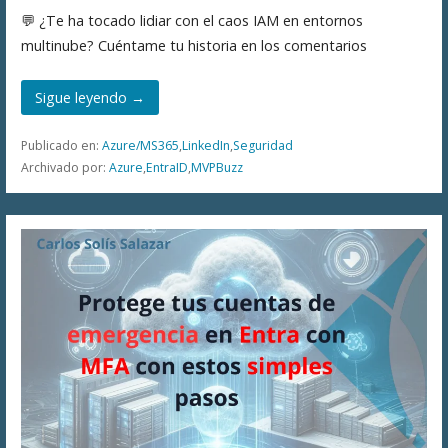
💬 ¿Te ha tocado lidiar con el caos IAM en entornos
multinube? Cuéntame tu historia en los comentarios
Sigue leyendo →
Publicado en:
Azure/MS365
,
LinkedIn
,
Seguridad
Archivado por:
Azure
,
EntraID
,
MVPBuzz